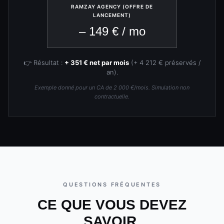
RAMZAY AGENCY (OFFRE DE
LANCEMENT)
– 149 € / mo
👉 Résultat :
+ 351 € net par mois
(+ 4 212 € préservés /
an).
Exemple donné pour un CA de 2 000 €/mois. Simulation non
contractuelle.
QUESTIONS FRÉQUENTES
CE QUE VOUS DEVEZ
SAVOIR.