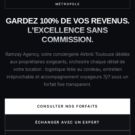
MÉTROPOLE
GARDEZ 100% DE VOS REVENUS.
L’EXCELLENCE SANS
COMMISSION.
Ramzay Agency, votre conciergerie Airbnb Toulouse dédiée
aux propriétaires exigeants, orchestre chaque détail de
votre location : logistique tirée au cordeau, entretien
irréprochable et accompagnement voyageurs 7j/7 sous un
forfait fixe transparent.
CONSULTER NOS FORFAITS
ÉCHANGER AVEC UN EXPERT